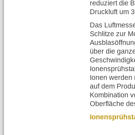
reduziert die 
Druckluft um 3
Das Luftmesser
Schlitze zur M
Ausblasöffnung
über die ganze
Geschwindigke
Ionensprühsta
Ionen werden m
auf dem Produk
Kombination vo
Oberfläche des
Ionensprühst