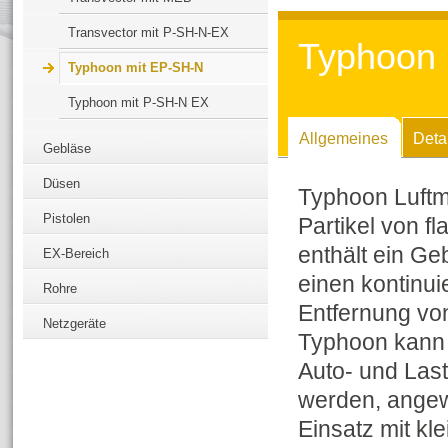
Transvector mit P-SH-N-EX
Typhoon 
Typhoon mit EP-SH-N
Typhoon mit P-SH-N EX
Allgemeines
Detai
Gebläse
Düsen
Typhoon Luftm
Pistolen
Partikel von f
enthält ein Ge
EX-Bereich
einen kontinui
Rohre
Entfernung vo
Netzgeräte
Typhoon kann 
Auto- und Las
werden, angewa
Einsatz mit kl