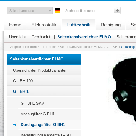
Home
Elektrostatik
Lufttechnik
Reinigung
So
Übersicht
|
Gebläseluft
|
Seitenkanalverdichter ELMO
|
Seitenkana
ziegner-frick.com
› Lufttechnik
› Seitenkanalverdichter ELMO
› G - BH 1
› Durchga
Seitenkanalverdichter ELMO
Übersicht der Produktvarianten
G - BH 100
G - BH 1
G - BH1 SKV
Ansaugfilter G-BH1
Durchgangsfilter G-BH1
Befestigungselemente G-BH1