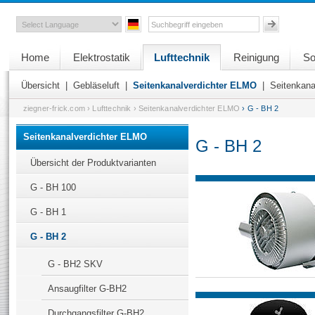
Home
Elektrostatik
Lufttechnik
Reinigung
So
Übersicht
|
Gebläseluft
|
Seitenkanalverdichter ELMO
|
Seitenkana
ziegner-frick.com
› Lufttechnik
› Seitenkanalverdichter ELMO
› G - BH 2
Seitenkanalverdichter ELMO
G - BH 2
Übersicht der Produktvarianten
G - BH 100
G - BH 1
G - BH 2
G - BH2 SKV
Ansaugfilter G-BH2
Durchgangsfilter G-BH2