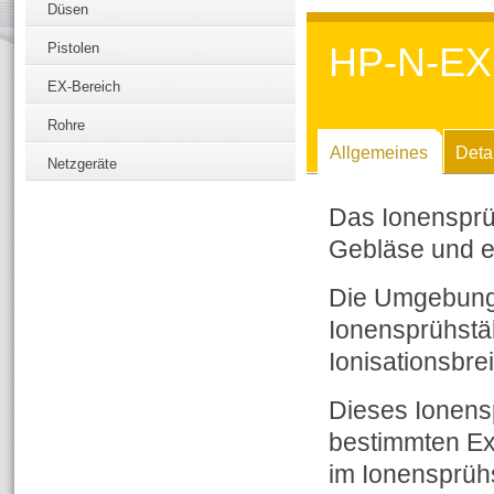
Düsen
Pistolen
HP-N-EX
EX-Bereich
Rohre
Allgemeines
Detai
Netzgeräte
Das Ionensprü
Gebläse und e
Die Umgebungsl
Ionensprühstä
Ionisationsbre
Dieses Ionens
bestimmten Ex-
im Ionensprühs