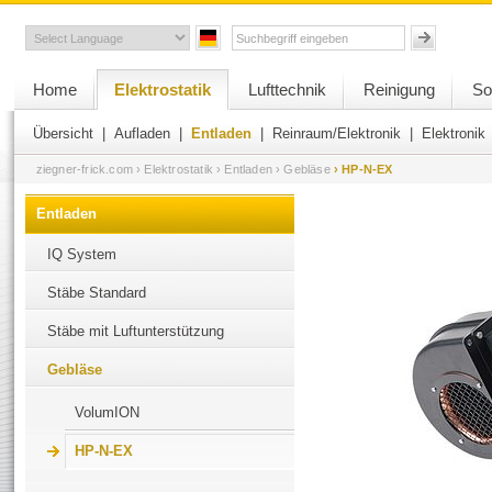
Home
Elektrostatik
Lufttechnik
Reinigung
So
Übersicht
|
Aufladen
|
Entladen
|
Reinraum/Elektronik
|
Elektronik
ziegner-frick.com
› Elektrostatik
› Entladen
› Gebläse
› HP-N-EX
Entladen
IQ System
Stäbe Standard
Stäbe mit Luftunterstützung
Gebläse
VolumION
HP-N-EX