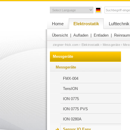
Home
Elektrostatik
Lufttechnik
Übersicht
|
Aufladen
|
Entladen
|
Reinraum
ziegner-frick.com
› Elektrostatik
› Messgeräte
› Mes
Messgeräte
Messgeräte
FMX-004
TensION
ION 0775
ION 0775 PVS
ION 0280A
Sensor IQ Easy