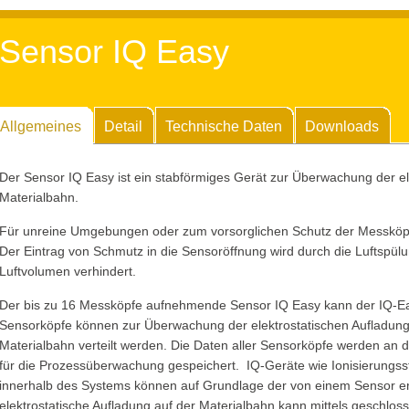
Sensor IQ Easy
Allgemeines
Detail
Technische Daten
Downloads
Der Sensor IQ Easy ist ein stabförmiges Gerät zur Überwachung der el
Materialbahn.
Für unreine Umgebungen oder zum vorsorglichen Schutz der Messköpfe 
Der Eintrag von Schmutz in die Sensoröffnung wird durch die Luftspül
Luftvolumen verhindert.
Der bis zu 16 Messköpfe aufnehmende Sensor IQ Easy kann der IQ-Ea
Sensorköpfe können zur Überwachung der elektrostatischen Aufladung a
Materialbahn verteilt werden. Die Daten aller Sensorköpfe werden an
für die Prozessüberwachung gespeichert. IQ-Geräte wie Ionisierungs
innerhalb des Systems können auf Grundlage der von einem Sensor er
elektrostatische Aufladung auf der Materialbahn kann mittels geschl